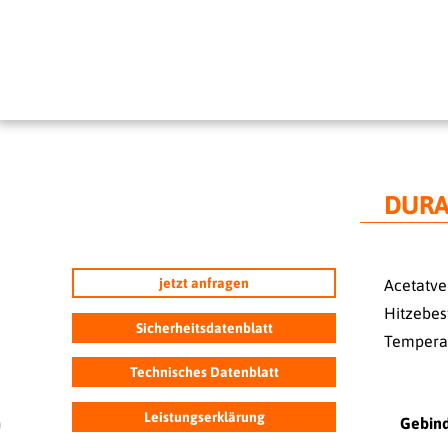
DURA
jetzt anfragen
Acetatve
Hitzebes
Sicherheitsdatenblatt
Temperat
Technisches Datenblatt
Leistungserklärung
Gebin
0